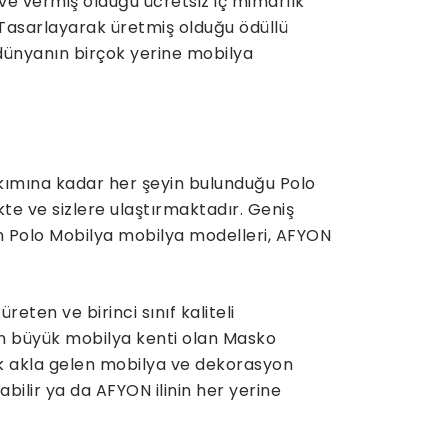
ve vermiş olduğu ücretsiz iç mimarlık
 Tasarlayarak üretmiş olduğu ödüllü
 dünyanın birçok yerine mobilya
kımına kadar her şeyin bulunduğu Polo
kte ve sizlere ulaştırmaktadır. Geniş
an Polo Mobilya mobilya modelleri, AFYON
ten ve birinci sınıf kaliteli
n büyük mobilya kenti olan Masko
lk akla gelen mobilya ve dekorasyon
labilir ya da AFYON ilinin her yerine