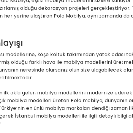
lo Mobilya, eşsiz mobilya modellerini sizlere sunuyor 
zırlamış olduğu dekorasyon projeleri gerçekleştiriyor.
’nin her yerine ulaştıran Polo Mobilya, aynı zamanda da
layışı
ı modellerine, köşe koltuk takımından yatak odası ta
ermiş olduğu farklı hava ile mobilya modellerini üretme
ünyanın neresinde olursanız olun size ulaşabilecek ol
üretilmektedir.
lk akla gelen mobilya modellerini modernize ederek üre
k mobilya modelleri üreten Polo mobilya, dünyanın e
Türkiye’nin en ünlü mobilya markaları dendiği zaman i
erek İstanbul mobilya modelleri ile ilgili detaylı bilgi a
.