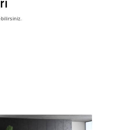
rı
ilirsiniz.