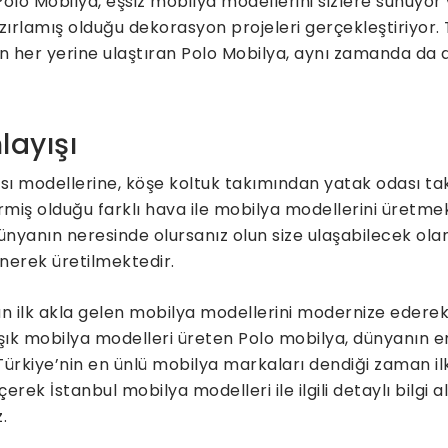
lo Mobilya, eşsiz mobilya modellerini sizlere sunuyor 
zırlamış olduğu dekorasyon projeleri gerçekleştiriyor.
’nin her yerine ulaştıran Polo Mobilya, aynı zamanda da
layışı
ı modellerine, köşe koltuk takımından yatak odası ta
ermiş olduğu farklı hava ile mobilya modellerini üretme
ünyanın neresinde olursanız olun size ulaşabilecek ola
lenerek üretilmektedir.
 ilk akla gelen mobilya modellerini modernize ederek ür
k mobilya modelleri üreten Polo mobilya, dünyanın e
Türkiye’nin en ünlü mobilya markaları dendiği zaman i
erek İstanbul mobilya modelleri ile ilgili detaylı bilgi al
.