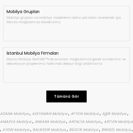
Mobilya Grupları
Mobilya grupları ve mobilya modellerini daha yakından incelemek için
Masko mağazamıza davetlisiniz.
İstanbul Mobilya Firmaları
Masko Mobilya Kentiâ€™nde bulunan mağazamıza gerek ürünlerimiz ve
dekorasyon projelerimiz hakkında detaylı bilgi alabilirsiniz.
Tümünü Gör
,
,
,
,
ADANA Mobilya
ADIYAMAN Mobilya
AFYON Mobilya
AğRI Mobilya
,
,
,
AMASYA Mobilya
ANKARA Mobilya
ANTALYA Mobilya
ARTVİN Mobilya
,
,
,
,
,
AYDIN Mobilya
BALIKESİR Mobilya
BİLECİK Mobilya
BİNGÖL Mobilya