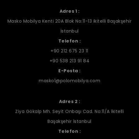
Adres 1 :
Masko Mobilya Kenti 20A Blok No:11-13 ikitelli Başakşehir
İstanbul
Telefon :
+90 212 675 23 11
+90 538 213 91 84
E-Posta :
masko1@polomobilya.com
Adres 2 :
Ziya Gökalp Mh. Seyit Onbaşı Cad. No:11/A İkitelli
Başakşehir İstanbul
Telefon :