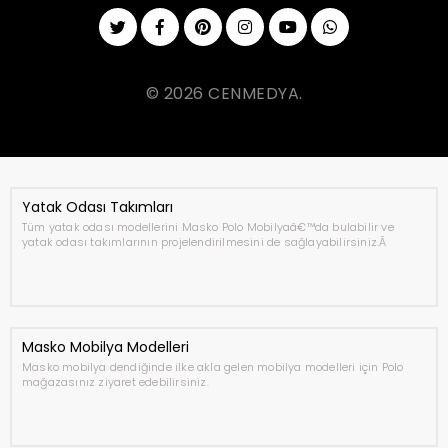
© 2026 CENMEDYA.
Yatak Odası Takımları
Tüm yatak odası modellerini Masko Polo Mobilyaâ€™da bulabilir ve
yatak odası takımlarının projelendirilmesini de sağlayabilirsiniz.Â
Masko Mobilya Modelleri
Masko mobilya dendiğinde ilke akla gelen mobilya modelleri için Polo
mağazasınız ziyaret edebilirsiniz.