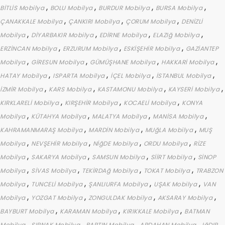
,
,
,
,
BİTLİS Mobilya
BOLU Mobilya
BURDUR Mobilya
BURSA Mobilya
,
,
,
ÇANAKKALE Mobilya
ÇANKIRI Mobilya
ÇORUM Mobilya
DENİZLİ
,
,
,
,
Mobilya
DİYARBAKIR Mobilya
EDİRNE Mobilya
ELAZIğ Mobilya
,
,
,
ERZİNCAN Mobilya
ERZURUM Mobilya
ESKİŞEHİR Mobilya
GAZİANTEP
,
,
,
,
Mobilya
GİRESUN Mobilya
GÜMÜŞHANE Mobilya
HAKKARİ Mobilya
,
,
,
,
HATAY Mobilya
ISPARTA Mobilya
İÇEL Mobilya
İSTANBUL Mobilya
,
,
,
,
İZMİR Mobilya
KARS Mobilya
KASTAMONU Mobilya
KAYSERİ Mobilya
,
,
,
KIRKLARELİ Mobilya
KIRŞEHİR Mobilya
KOCAELİ Mobilya
KONYA
,
,
,
,
Mobilya
KÜTAHYA Mobilya
MALATYA Mobilya
MANİSA Mobilya
,
,
,
KAHRAMANMARAŞ Mobilya
MARDİN Mobilya
MUğLA Mobilya
MUŞ
,
,
,
,
Mobilya
NEVŞEHİR Mobilya
NİğDE Mobilya
ORDU Mobilya
RİZE
,
,
,
,
Mobilya
SAKARYA Mobilya
SAMSUN Mobilya
SİİRT Mobilya
SİNOP
,
,
,
,
Mobilya
SİVAS Mobilya
TEKİRDAğ Mobilya
TOKAT Mobilya
TRABZON
,
,
,
,
Mobilya
TUNCELİ Mobilya
ŞANLIURFA Mobilya
UŞAK Mobilya
VAN
,
,
,
,
Mobilya
YOZGAT Mobilya
ZONGULDAK Mobilya
AKSARAY Mobilya
,
,
,
BAYBURT Mobilya
KARAMAN Mobilya
KIRIKKALE Mobilya
BATMAN
,
,
,
,
Mobilya
ŞIRNAK Mobilya
BARTIN Mobilya
ARDAHAN Mobilya
IğDIR