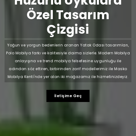
Huzurlu Uykulara
Özel Tasarım
Çizgisi
Yoğun ve yorgun bedenlerin aranan Yatak Odası tasarımları,
Polo Mobilya farkı ve kalitesiyle daima sizlerle. Modern Mobilya
anlayışına ve trend mobilya felsefesine uygunluğu ile
adından söz ettiren, birbirinden zarif modellerimiz ile Masko
Mobilya Kenti'nde yer alan iki mağazamız ile hizmetinizdeyiz.
İletişime Geç