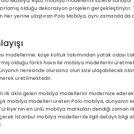
lo Mobilya, eşsiz mobilya modellerini sizlere sunuyor 
zırlamış olduğu dekorasyon projeleri gerçekleştiriyor.
’nin her yerine ulaştıran Polo Mobilya, aynı zamanda da
layışı
ı modellerine, köşe koltuk takımından yatak odası ta
ermiş olduğu farklı hava ile mobilya modellerini üretme
ünyanın neresinde olursanız olun size ulaşabilecek ola
enerek üretilmektedir.
ilk akla gelen mobilya modellerini modernize ederek üre
k mobilya modelleri üreten Polo mobilya, dünyanın e
Türkiye’nin en ünlü mobilya markaları dendiği zaman i
erek İstanbul mobilya modelleri ile ilgili detaylı bilgi a
.