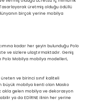
ve vermiş olduğu ücretsiz iç mimarlık
 Tasarlayarak üretmiş olduğu ödüllü
 dünyanın birçok yerine mobilya
kımına kadar her şeyin bulunduğu Polo
kte ve sizlere ulaştırmaktadır. Geniş
n Polo Mobilya mobilya modelleri,
ten ve birinci sınıf kaliteli
n büyük mobilya kenti olan Masko
lk akla gelen mobilya ve dekorasyon
labilir ya da EDİRNE ilinin her yerine