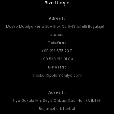
Bize Ulaşın
Adres 1 :
Masko Mobilya Kenti 20A Blok No:11-13 ikitelli Başakşehir
İstanbul
Telefon :
+90 212 675 23 11
+90 538 213 91 84
E-Posta :
masko1@polomobilya.com
Adres 2 :
Ziya Gökalp Mh. Seyit Onbaşı Cad. No:11/A İkitelli
Başakşehir İstanbul