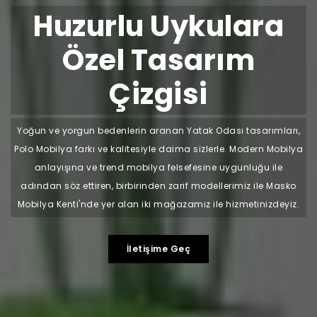
Huzurlu Uykulara
Özel Tasarım
Çizgisi
Yoğun ve yorgun bedenlerin aranan Yatak Odası tasarımları,
Polo Mobilya farkı ve kalitesiyle daima sizlerle. Modern Mobilya
anlayışına ve trend mobilya felsefesine uygunluğu ile
adından söz ettiren, birbirinden zarif modellerimiz ile Masko
Mobilya Kenti'nde yer alan iki mağazamız ile hizmetinizdeyiz.
İletişime Geç