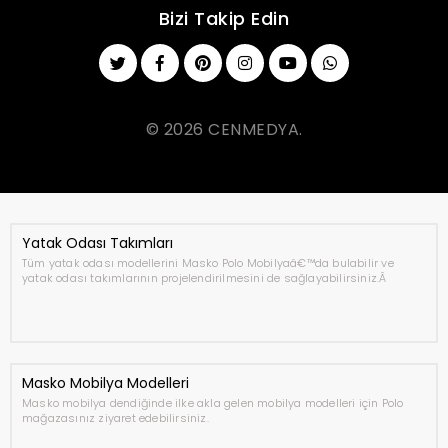
Bizi Takip Edin
© 2026 CENMEDYA.
Yatak Odası Takımları
Tüm yatak odası modellerini Masko Polo Mobilyaâ€™da bulabilir ve
yatak odası takımlarının projelendirilmesini de sağlayabilirsiniz.Â
Masko Mobilya Modelleri
Masko mobilya dendiğinde ilke akla gelen mobilya modelleri için Polo
mağazasınız ziyaret edebilirsiniz.