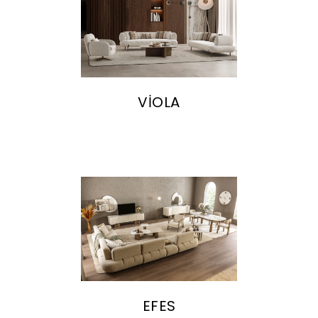
VİOLA
EFES