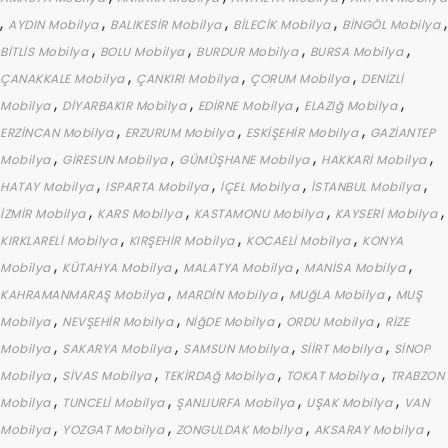
,
,
,
,
,
AYDIN Mobilya
BALIKESİR Mobilya
BİLECİK Mobilya
BİNGÖL Mobilya
,
,
,
,
BİTLİS Mobilya
BOLU Mobilya
BURDUR Mobilya
BURSA Mobilya
,
,
,
ÇANAKKALE Mobilya
ÇANKIRI Mobilya
ÇORUM Mobilya
DENİZLİ
,
,
,
,
Mobilya
DİYARBAKIR Mobilya
EDİRNE Mobilya
ELAZIğ Mobilya
,
,
,
ERZİNCAN Mobilya
ERZURUM Mobilya
ESKİŞEHİR Mobilya
GAZİANTEP
,
,
,
,
Mobilya
GİRESUN Mobilya
GÜMÜŞHANE Mobilya
HAKKARİ Mobilya
,
,
,
,
HATAY Mobilya
ISPARTA Mobilya
İÇEL Mobilya
İSTANBUL Mobilya
,
,
,
,
İZMİR Mobilya
KARS Mobilya
KASTAMONU Mobilya
KAYSERİ Mobilya
,
,
,
KIRKLARELİ Mobilya
KIRŞEHİR Mobilya
KOCAELİ Mobilya
KONYA
,
,
,
,
Mobilya
KÜTAHYA Mobilya
MALATYA Mobilya
MANİSA Mobilya
,
,
,
KAHRAMANMARAŞ Mobilya
MARDİN Mobilya
MUğLA Mobilya
MUŞ
,
,
,
,
Mobilya
NEVŞEHİR Mobilya
NİğDE Mobilya
ORDU Mobilya
RİZE
,
,
,
,
Mobilya
SAKARYA Mobilya
SAMSUN Mobilya
SİİRT Mobilya
SİNOP
,
,
,
,
Mobilya
SİVAS Mobilya
TEKİRDAğ Mobilya
TOKAT Mobilya
TRABZON
,
,
,
,
Mobilya
TUNCELİ Mobilya
ŞANLIURFA Mobilya
UŞAK Mobilya
VAN
,
,
,
,
Mobilya
YOZGAT Mobilya
ZONGULDAK Mobilya
AKSARAY Mobilya