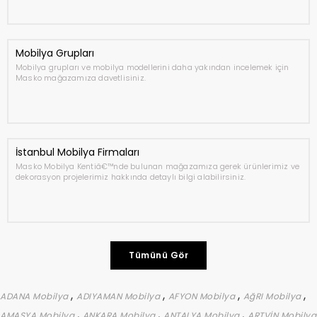
Mobilya Grupları
Mobilya grupları ve mobilya modellerini daha yakından incelemek için
Masko mağazamıza davetlisiniz.
İstanbul Mobilya Firmaları
Masko Mobilya Kentiâ€™nde bulunan mağazamıza gerek ürünlerimiz ve
dekorasyon projelerimiz hakkında detaylı bilgi alabilirsiniz.
Tümünü Gör
,
,
,
,
ADANA Mobilya
ADIYAMAN Mobilya
AFYON Mobilya
AğRI Mobilya
,
,
,
AMASYA Mobilya
ANKARA Mobilya
ANTALYA Mobilya
ARTVİN Mobilya