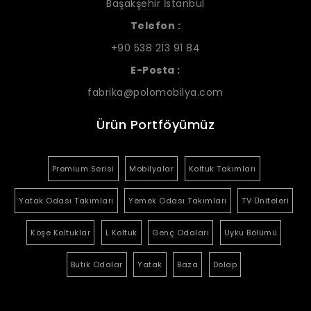
Başakşehir İstanbul
Telefon :
+90 538 213 91 84
E-Posta :
fabrika@polomobilya.com
Ürün Portföyümüz
Premium Serisi
Mobilyalar
Koltuk Takımları
Yatak Odası Takımları
Yemek Odası Takımları
TV Üniteleri
Köşe Koltuklar
L Koltuk
Genç Odaları
Uyku Bölümü
Butik Odalar
Yatak
Baza
Dolap