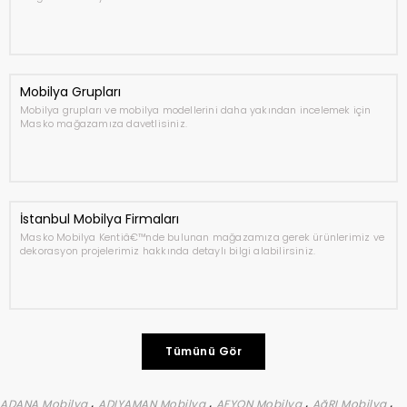
Mobilya Grupları
Mobilya grupları ve mobilya modellerini daha yakından incelemek için
Masko mağazamıza davetlisiniz.
İstanbul Mobilya Firmaları
Masko Mobilya Kentiâ€™nde bulunan mağazamıza gerek ürünlerimiz ve
dekorasyon projelerimiz hakkında detaylı bilgi alabilirsiniz.
Tümünü Gör
,
,
,
,
ADANA Mobilya
ADIYAMAN Mobilya
AFYON Mobilya
AğRI Mobilya