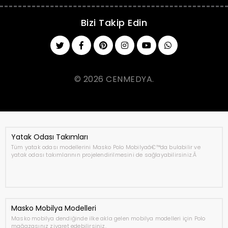
Bizi Takip Edin
© 2026 CENMEDYA.
Yatak Odası Takımları
Tüm yatak odası modellerini Masko Polo Mobilyaâ€™da bulabilir ve
yatak odası takımlarının projelendirilmesini de sağlayabilirsiniz.Â
Masko Mobilya Modelleri
Masko mobilya dendiğinde ilke akla gelen mobilya modelleri için Polo
mağazasınız ziyaret edebilirsiniz.