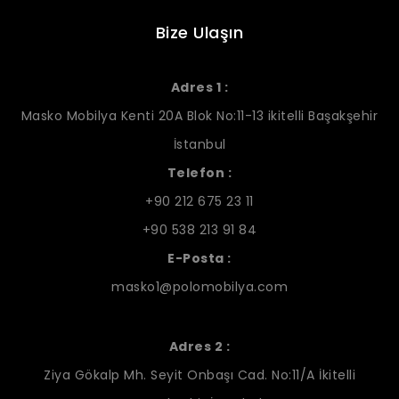
Bize Ulaşın
Adres 1 :
Masko Mobilya Kenti 20A Blok No:11-13 ikitelli Başakşehir
İstanbul
Telefon :
+90 212 675 23 11
+90 538 213 91 84
E-Posta :
masko1@polomobilya.com
Adres 2 :
Ziya Gökalp Mh. Seyit Onbaşı Cad. No:11/A İkitelli