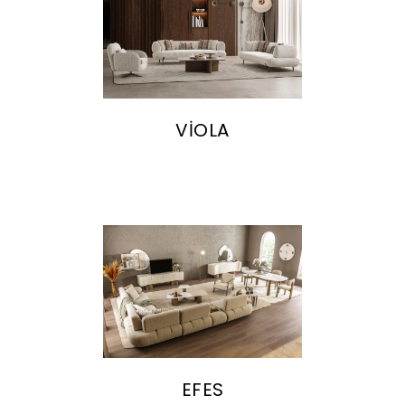
VİOLA
EFES