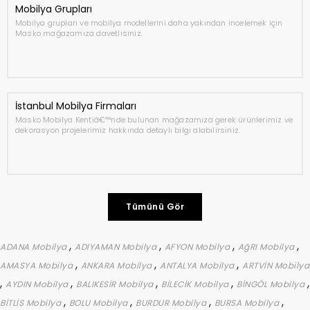
Mobilya Grupları
Mobilya grupları ve mobilya modellerini daha yakından incelemek için
Masko mağazamıza davetlisiniz.
İstanbul Mobilya Firmaları
Masko Mobilya Kentiâ€™nde bulunan mağazamıza gerek ürünlerimiz ve
dekorasyon projelerimiz hakkında detaylı bilgi alabilirsiniz.
Tümünü Gör
,
,
,
,
ADANA Mobilya
ADIYAMAN Mobilya
AFYON Mobilya
AğRI Mobilya
,
,
,
AMASYA Mobilya
ANKARA Mobilya
ANTALYA Mobilya
ARTVİN Mobilya
,
,
,
,
,
AYDIN Mobilya
BALIKESİR Mobilya
BİLECİK Mobilya
BİNGÖL Mobilya
,
,
,
,
BİTLİS Mobilya
BOLU Mobilya
BURDUR Mobilya
BURSA Mobilya