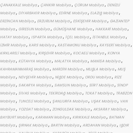
,
,
,
ÇANAKKALE Mobilya
ÇANKIRI Mobilya
ÇORUM Mobilya
DENİZLİ
,
,
,
,
Mobilya
DİYARBAKIR Mobilya
EDİRNE Mobilya
ELAZIğ Mobilya
,
,
,
ERZİNCAN Mobilya
ERZURUM Mobilya
ESKİŞEHİR Mobilya
GAZİANTEP
,
,
,
,
Mobilya
GİRESUN Mobilya
GÜMÜŞHANE Mobilya
HAKKARİ Mobilya
,
,
,
,
HATAY Mobilya
ISPARTA Mobilya
İÇEL Mobilya
İSTANBUL Mobilya
,
,
,
,
İZMİR Mobilya
KARS Mobilya
KASTAMONU Mobilya
KAYSERİ Mobilya
,
,
,
KIRKLARELİ Mobilya
KIRŞEHİR Mobilya
KOCAELİ Mobilya
KONYA
,
,
,
,
Mobilya
KÜTAHYA Mobilya
MALATYA Mobilya
MANİSA Mobilya
,
,
,
KAHRAMANMARAŞ Mobilya
MARDİN Mobilya
MUğLA Mobilya
MUŞ
,
,
,
,
Mobilya
NEVŞEHİR Mobilya
NİğDE Mobilya
ORDU Mobilya
RİZE
,
,
,
,
Mobilya
SAKARYA Mobilya
SAMSUN Mobilya
SİİRT Mobilya
SİNOP
,
,
,
,
Mobilya
SİVAS Mobilya
TEKİRDAğ Mobilya
TOKAT Mobilya
TRABZON
,
,
,
,
Mobilya
TUNCELİ Mobilya
ŞANLIURFA Mobilya
UŞAK Mobilya
VAN
,
,
,
,
Mobilya
YOZGAT Mobilya
ZONGULDAK Mobilya
AKSARAY Mobilya
,
,
,
BAYBURT Mobilya
KARAMAN Mobilya
KIRIKKALE Mobilya
BATMAN
,
,
,
,
Mobilya
ŞIRNAK Mobilya
BARTIN Mobilya
ARDAHAN Mobilya
IğDIR
,
,
,
,