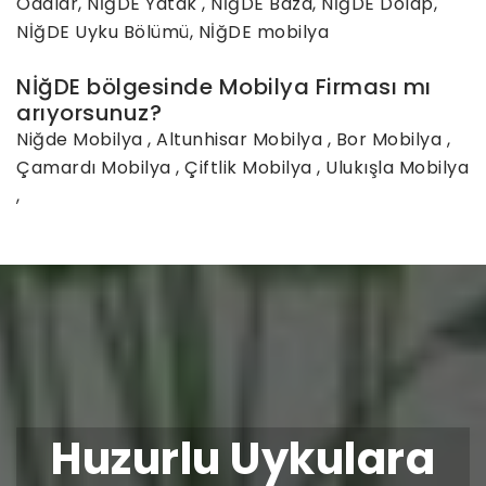
Odalar, NİğDE Yatak , NİğDE Baza, NİğDE Dolap,
NİğDE Uyku Bölümü, NİğDE mobilya
NİğDE bölgesinde Mobilya Firması mı
arıyorsunuz?
Niğde Mobilya
,
Altunhisar Mobilya
,
Bor Mobilya
,
Çamardı Mobilya
,
Çiftlik Mobilya
,
Ulukışla Mobilya
,
Huzurlu Uykulara