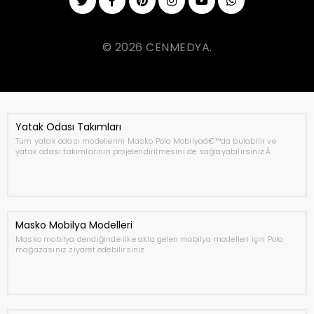
© 2026 CENMEDYA.
Yatak Odası Takımları
Tüm yatak odası modellerini Masko Polo Mobilyaâ€™da bulabilir ve
yatak odası takımlarının projelendirilmesini de sağlayabilirsiniz.Â
Masko Mobilya Modelleri
Masko mobilya dendiğinde ilke akla gelen mobilya modelleri için Polo
mağazasınız ziyaret edebilirsiniz.