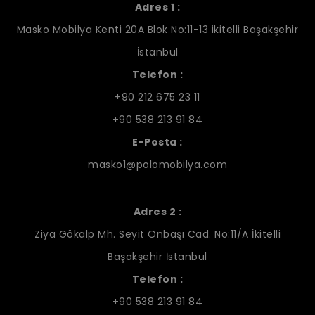
Adres 1 :
Masko Mobilya Kenti 20A Blok No:11-13 ikitelli Başakşehir
İstanbul
Telefon :
+90 212 675 23 11
+90 538 213 91 84
E-Posta :
masko1@polomobilya.com
Adres 2 :
Ziya Gökalp Mh. Seyit Onbaşı Cad. No:11/A İkitelli
Başakşehir İstanbul
Telefon :
+90 538 213 91 84