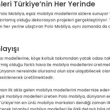
leri Türkiye’nin Her Yerinde
lo Mobilya, eşsiz mobilya modellerini sizlere sunuyor 
zırlamış olduğu dekorasyon projeleri gerçekleştiriyor.
’nin her yerine ulaştıran Polo Mobilya, aynı zamanda da
layışı
ı modellerine, köşe koltuk takımından yatak odası ta
ermiş olduğu farklı hava ile mobilya modellerini üretme
ünyanın neresinde olursanız olun size ulaşabilecek ola
 esinlenerek üretilmektedir.
n ilk akla gelen mobilya modellerini modernize ederek ü
k mobilya modelleri üreten Polo mobilya, dünyanın e
Türkiye’nin en ünlü mobilya markaları dendiği zaman i
çerek İstanbul mobilya modelleri ile ilgili detaylı bilgi 