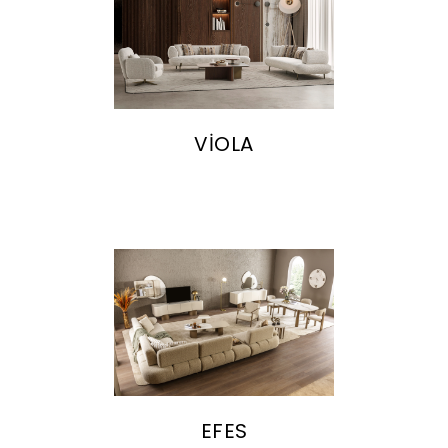
VİOLA
EFES