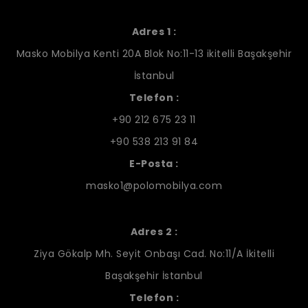
Adres 1 :
Masko Mobilya Kenti 20A Blok No:11-13 ikitelli Başakşehir
İstanbul
Telefon :
+90 212 675 23 11
+90 538 213 91 84
E-Posta :
masko1@polomobilya.com
Adres 2 :
Ziya Gökalp Mh. Seyit Onbaşı Cad. No:11/A İkitelli
Başakşehir İstanbul
Telefon :