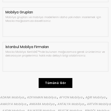
Mobilya Grupları
Mobilya grupları ve mobilya modellerini daha yakından incelemek için
Masko mağazamıza davetlisiniz.
İstanbul Mobilya Firmaları
Masko Mobilya Kentiâ€™nde bulunan mağazamıza gerek ürünlerimiz ve
dekorasyon projelerimiz hakkında detaylı bilgi alabilirsiniz.
Tümünü Gör
,
,
,
,
ADANA Mobilya
ADIYAMAN Mobilya
AFYON Mobilya
AğRI Mobilya
,
,
,
AMASYA Mobilya
ANKARA Mobilya
ANTALYA Mobilya
ARTVİN Mobilya
,
,
,
,
,
AYDIN Mobilya
BALIKESİR Mobilya
BİLECİK Mobilya
BİNGÖL Mobilya