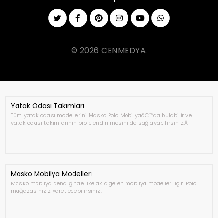
© 2026 CENMEDYA.
Yatak Odası Takımları
Tüm yatak odası modellerini Masko Polo Mobilyaâ€™da bulabilir ve
yatak odası takımlarının projelendirilmesini de sağlayabilirsiniz.Â
Masko Mobilya Modelleri
Masko mobilya dendiğinde ilke akla gelen mobilya modelleri için Polo
mağazasınız ziyaret edebilirsiniz.