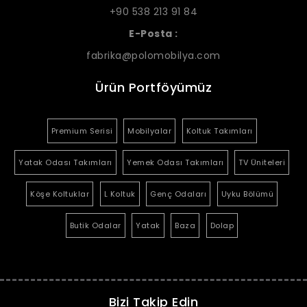
+90 538 213 91 84
E-Posta :
fabrika@polomobilya.com
Ürün Portföyümüz
Premium Serisi
Mobilyalar
Koltuk Takımları
Yatak Odası Takımları
Yemek Odası Takımları
TV Üniteleri
Köşe Koltuklar
L Koltuk
Genç Odaları
Uyku Bölümü
Butik Odalar
Yatak
Baza
Dolap
Bizi Takip Edin