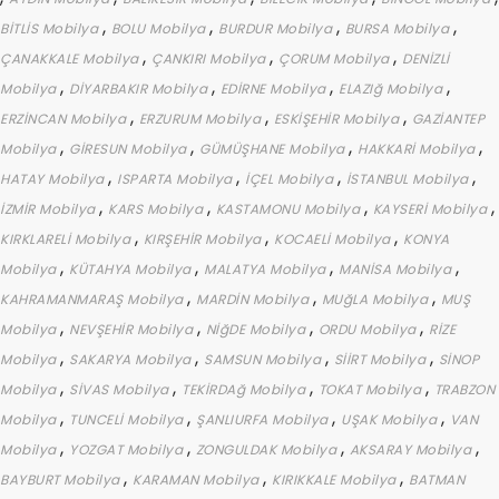
,
,
,
,
BİTLİS Mobilya
BOLU Mobilya
BURDUR Mobilya
BURSA Mobilya
,
,
,
ÇANAKKALE Mobilya
ÇANKIRI Mobilya
ÇORUM Mobilya
DENİZLİ
,
,
,
,
Mobilya
DİYARBAKIR Mobilya
EDİRNE Mobilya
ELAZIğ Mobilya
,
,
,
ERZİNCAN Mobilya
ERZURUM Mobilya
ESKİŞEHİR Mobilya
GAZİANTEP
,
,
,
,
Mobilya
GİRESUN Mobilya
GÜMÜŞHANE Mobilya
HAKKARİ Mobilya
,
,
,
,
HATAY Mobilya
ISPARTA Mobilya
İÇEL Mobilya
İSTANBUL Mobilya
,
,
,
,
İZMİR Mobilya
KARS Mobilya
KASTAMONU Mobilya
KAYSERİ Mobilya
,
,
,
KIRKLARELİ Mobilya
KIRŞEHİR Mobilya
KOCAELİ Mobilya
KONYA
,
,
,
,
Mobilya
KÜTAHYA Mobilya
MALATYA Mobilya
MANİSA Mobilya
,
,
,
KAHRAMANMARAŞ Mobilya
MARDİN Mobilya
MUğLA Mobilya
MUŞ
,
,
,
,
Mobilya
NEVŞEHİR Mobilya
NİğDE Mobilya
ORDU Mobilya
RİZE
,
,
,
,
Mobilya
SAKARYA Mobilya
SAMSUN Mobilya
SİİRT Mobilya
SİNOP
,
,
,
,
Mobilya
SİVAS Mobilya
TEKİRDAğ Mobilya
TOKAT Mobilya
TRABZON
,
,
,
,
Mobilya
TUNCELİ Mobilya
ŞANLIURFA Mobilya
UŞAK Mobilya
VAN
,
,
,
,
Mobilya
YOZGAT Mobilya
ZONGULDAK Mobilya
AKSARAY Mobilya
,
,
,
BAYBURT Mobilya
KARAMAN Mobilya
KIRIKKALE Mobilya
BATMAN