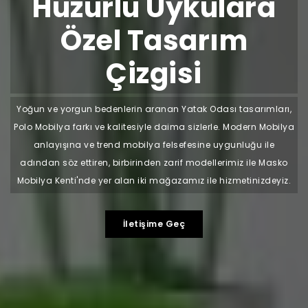
Huzurlu Uykulara
Özel Tasarım
Çizgisi
Yoğun ve yorgun bedenlerin aranan Yatak Odası tasarımları,
Polo Mobilya farkı ve kalitesiyle daima sizlerle. Modern Mobilya
anlayışına ve trend mobilya felsefesine uygunluğu ile
adından söz ettiren, birbirinden zarif modellerimiz ile Masko
Mobilya Kenti'nde yer alan iki mağazamız ile hizmetinizdeyiz.
İletişime Geç