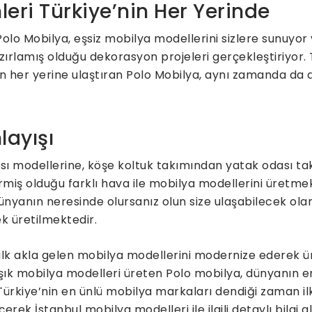
leri Türkiye’nin Her Yerinde
lo Mobilya, eşsiz mobilya modellerini sizlere sunuyor 
zırlamış olduğu dekorasyon projeleri gerçekleştiriyor.
’nin her yerine ulaştıran Polo Mobilya, aynı zamanda da
layışı
ı modellerine, köşe koltuk takımından yatak odası ta
ermiş olduğu farklı hava ile mobilya modellerini üretme
ünyanın neresinde olursanız olun size ulaşabilecek ola
ek üretilmektedir.
k akla gelen mobilya modellerini modernize ederek ürete
k mobilya modelleri üreten Polo mobilya, dünyanın e
Türkiye’nin en ünlü mobilya markaları dendiği zaman i
erek İstanbul mobilya modelleri ile ilgili detaylı bilgi a