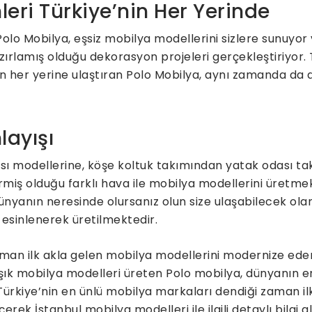
leri Türkiye’nin Her Yerinde
lo Mobilya, eşsiz mobilya modellerini sizlere sunuyor 
zırlamış olduğu dekorasyon projeleri gerçekleştiriyor.
’nin her yerine ulaştıran Polo Mobilya, aynı zamanda da
layışı
ı modellerine, köşe koltuk takımından yatak odası ta
ermiş olduğu farklı hava ile mobilya modellerini üretme
ünyanın neresinde olursanız olun size ulaşabilecek ola
n esinlenerek üretilmektedir.
an ilk akla gelen mobilya modellerini modernize ederek 
k mobilya modelleri üreten Polo mobilya, dünyanın e
Türkiye’nin en ünlü mobilya markaları dendiği zaman i
erek İstanbul mobilya modelleri ile ilgili detaylı bilgi a