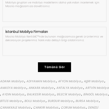
Mobilya grupları ve mobilya modellerini daha yakından incelemek için
Masko mağazamıza davetlisiniz.
İstanbul Mobilya Firmaları
Masko Mobilya Kentiâ€™nde bulunan mağazamıza gerek ürünlerimiz ve
dekorasyon projelerimiz hakkında detaylı bilgi alabilirsiniz.
Tümünü Gör
,
,
,
,
ADANA Mobilya
ADIYAMAN Mobilya
AFYON Mobilya
AğRI Mobilya
,
,
,
AMASYA Mobilya
ANKARA Mobilya
ANTALYA Mobilya
ARTVİN Mobilya
,
,
,
,
,
AYDIN Mobilya
BALIKESİR Mobilya
BİLECİK Mobilya
BİNGÖL Mobilya
,
,
,
,
BİTLİS Mobilya
BOLU Mobilya
BURDUR Mobilya
BURSA Mobilya
,
,
,
ÇANAKKALE Mobilya
ÇANKIRI Mobilya
ÇORUM Mobilya
DENİZLİ