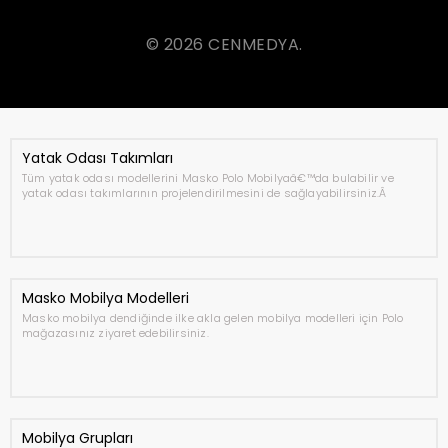
© 2026 CENMEDYA.
Yatak Odası Takımları
Tüm yatak odası modellerini Masko Polo Mobilyaâ€™da bulabilir ve
yatak odası takımlarının projelendirilmesini de sağlayabilirsiniz.Â
Masko Mobilya Modelleri
Masko mobilya dendiğinde ilke akla gelen mobilya modelleri için Polo
mağazasınız ziyaret edebilirsiniz.
Mobilya Grupları