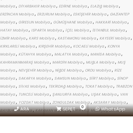
,
,
,
,
Mobilya
DİYARBAKIR Mobilya
EDİRNE Mobilya
ELAZIğ Mobilya
,
,
,
ERZİNCAN Mobilya
ERZURUM Mobilya
ESKİŞEHİR Mobilya
GAZİANTEP
,
,
,
,
Mobilya
GİRESUN Mobilya
GÜMÜŞHANE Mobilya
HAKKARİ Mobilya
,
,
,
,
HATAY Mobilya
ISPARTA Mobilya
İÇEL Mobilya
İSTANBUL Mobilya
,
,
,
,
İZMİR Mobilya
KARS Mobilya
KASTAMONU Mobilya
KAYSERİ Mobilya
,
,
,
KIRKLARELİ Mobilya
KIRŞEHİR Mobilya
KOCAELİ Mobilya
KONYA
,
,
,
,
Mobilya
KÜTAHYA Mobilya
MALATYA Mobilya
MANİSA Mobilya
,
,
,
KAHRAMANMARAŞ Mobilya
MARDİN Mobilya
MUğLA Mobilya
MUŞ
,
,
,
,
Mobilya
NEVŞEHİR Mobilya
NİğDE Mobilya
ORDU Mobilya
RİZE
,
,
,
,
Mobilya
SAKARYA Mobilya
SAMSUN Mobilya
SİİRT Mobilya
SİNOP
,
,
,
,
Mobilya
SİVAS Mobilya
TEKİRDAğ Mobilya
TOKAT Mobilya
TRABZON
,
,
,
,
Mobilya
TUNCELİ Mobilya
ŞANLIURFA Mobilya
UŞAK Mobilya
VAN
,
,
,
,
Mobilya
YOZGAT Mobilya
ZONGULDAK Mobilya
AKSARAY Mobilya
0
ARA
SEPET
WhatsApp
,
,
,
BAYBURT Mobilya
KARAMAN Mobilya
KIRIKKALE Mobilya
BATMAN
,
,
,
,
Mobilya
ŞIRNAK Mobilya
BARTIN Mobilya
ARDAHAN Mobilya
IğDIR
,
,
,
,
Mobilya
YALOVA Mobilya
KARABÜK Mobilya
KİLİS Mobilya