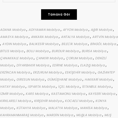
Tümünü Gör
,
,
,
,
ADANA Mobilya
ADIYAMAN Mobilya
AFYON Mobilya
AğRI Mobilya
,
,
,
AMASYA Mobilya
ANKARA Mobilya
ANTALYA Mobilya
ARTVİN Mobilya
,
,
,
,
,
AYDIN Mobilya
BALIKESİR Mobilya
BİLECİK Mobilya
BİNGÖL Mobilya
,
,
,
,
BİTLİS Mobilya
BOLU Mobilya
BURDUR Mobilya
BURSA Mobilya
,
,
,
ÇANAKKALE Mobilya
ÇANKIRI Mobilya
ÇORUM Mobilya
DENİZLİ
,
,
,
,
Mobilya
DİYARBAKIR Mobilya
EDİRNE Mobilya
ELAZIğ Mobilya
,
,
,
ERZİNCAN Mobilya
ERZURUM Mobilya
ESKİŞEHİR Mobilya
GAZİANTEP
,
,
,
,
Mobilya
GİRESUN Mobilya
GÜMÜŞHANE Mobilya
HAKKARİ Mobilya
,
,
,
,
HATAY Mobilya
ISPARTA Mobilya
İÇEL Mobilya
İSTANBUL Mobilya
,
,
,
,
İZMİR Mobilya
KARS Mobilya
KASTAMONU Mobilya
KAYSERİ Mobilya
,
,
,
KIRKLARELİ Mobilya
KIRŞEHİR Mobilya
KOCAELİ Mobilya
KONYA
,
,
,
,
Mobilya
KÜTAHYA Mobilya
MALATYA Mobilya
MANİSA Mobilya
,
,
,
KAHRAMANMARAŞ Mobilya
MARDİN Mobilya
MUğLA Mobilya
MUŞ