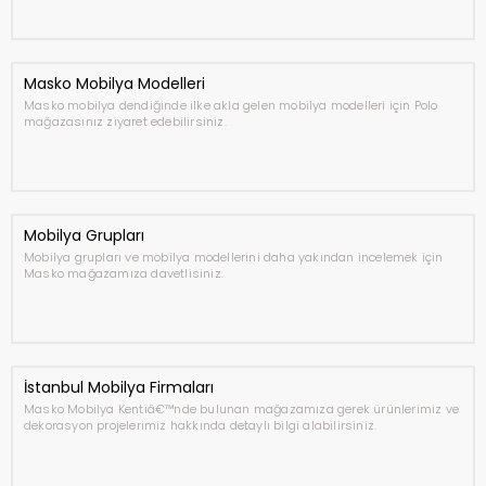
Masko Mobilya Modelleri
Masko mobilya dendiğinde ilke akla gelen mobilya modelleri için Polo
mağazasınız ziyaret edebilirsiniz.
Mobilya Grupları
Mobilya grupları ve mobilya modellerini daha yakından incelemek için
Masko mağazamıza davetlisiniz.
İstanbul Mobilya Firmaları
Masko Mobilya Kentiâ€™nde bulunan mağazamıza gerek ürünlerimiz ve
dekorasyon projelerimiz hakkında detaylı bilgi alabilirsiniz.