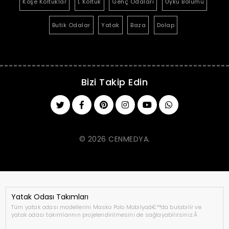
Köşe Koltuklar
L Koltuk
Genç Odaları
Uyku Bölümü
Butik Odalar
Yatak
Baza
Dolap
Bizi Takip Edin
© 2026 CENMEDYA.
Yatak Odası Takımları
Tüm yatak odası modellerini Masko Polo Mobilyaâ€™da bulabilir ve
yatak odası takımlarının projelendirilmesini de sağlayabilirsiniz.Â