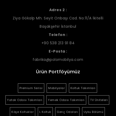
Adres 2 :
Ziya Gökalp Mh. Seyit Onbaşı Cad. No:11/A İkitelli
Başakşehir İstanbul
Telefon :
+90 538 213 91 84
E-Posta :
fabrika@polomobilya.com
Ürün Portföyümüz
Premium Serisi
Mobilyalar
Koltuk Takımları
Yatak Odası Takımları
Yemek Odası Takımları
TV Üniteleri
Köşe Koltuklar
L Koltuk
Genç Odaları
Uyku Bölümü