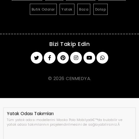
Butik Odalar
Yatak
Baza
Dolap
Bizi Takip Edin
© 2026 CENMEDYA.
Yatak Odası Takımları
Tüm yatak odası modellerini Masko Polo Mobilyaâ€™da bulabilir ve
yatak odası takımlarının projelendirilmesini de sağlayabilirsiniz.Â