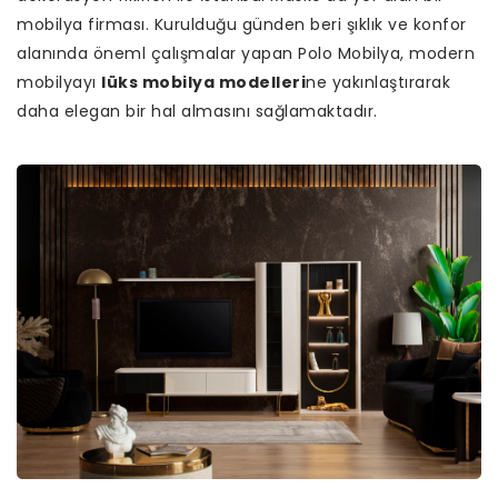
mobilya firması. Kurulduğu günden beri şıklık ve konfor
alanında öneml çalışmalar yapan Polo Mobilya, modern
mobilyayı
lüks mobilya modelleri
ne yakınlaştırarak
daha elegan bir hal almasını sağlamaktadır.