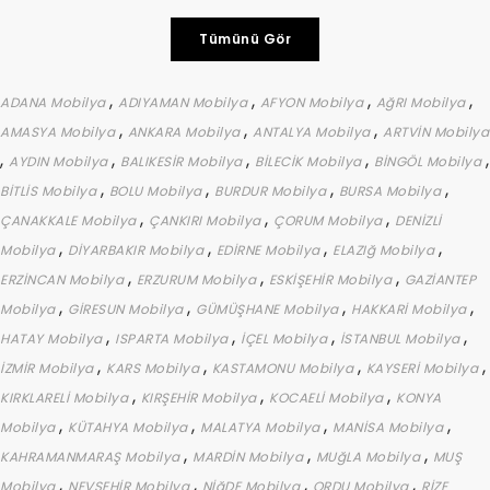
Tümünü Gör
,
,
,
,
ADANA Mobilya
ADIYAMAN Mobilya
AFYON Mobilya
AğRI Mobilya
,
,
,
AMASYA Mobilya
ANKARA Mobilya
ANTALYA Mobilya
ARTVİN Mobilya
,
,
,
,
,
AYDIN Mobilya
BALIKESİR Mobilya
BİLECİK Mobilya
BİNGÖL Mobilya
,
,
,
,
BİTLİS Mobilya
BOLU Mobilya
BURDUR Mobilya
BURSA Mobilya
,
,
,
ÇANAKKALE Mobilya
ÇANKIRI Mobilya
ÇORUM Mobilya
DENİZLİ
,
,
,
,
Mobilya
DİYARBAKIR Mobilya
EDİRNE Mobilya
ELAZIğ Mobilya
,
,
,
ERZİNCAN Mobilya
ERZURUM Mobilya
ESKİŞEHİR Mobilya
GAZİANTEP
,
,
,
,
Mobilya
GİRESUN Mobilya
GÜMÜŞHANE Mobilya
HAKKARİ Mobilya
,
,
,
,
HATAY Mobilya
ISPARTA Mobilya
İÇEL Mobilya
İSTANBUL Mobilya
,
,
,
,
İZMİR Mobilya
KARS Mobilya
KASTAMONU Mobilya
KAYSERİ Mobilya
,
,
,
KIRKLARELİ Mobilya
KIRŞEHİR Mobilya
KOCAELİ Mobilya
KONYA
,
,
,
,
Mobilya
KÜTAHYA Mobilya
MALATYA Mobilya
MANİSA Mobilya
,
,
,
KAHRAMANMARAŞ Mobilya
MARDİN Mobilya
MUğLA Mobilya
MUŞ
,
,
,
,
Mobilya
NEVŞEHİR Mobilya
NİğDE Mobilya
ORDU Mobilya
RİZE