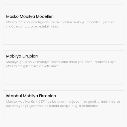
Masko Mobilya Modelleri
Masko mobilya dendiğinde ilke akla gelen mobilya modelleri için Polo
mağazasınız ziyaret edebilirsiniz.
Mobilya Grupları
Mobilya grupları ve mobilya modellerini daha yakından incelemek için
Masko mağazamıza davetlisiniz.
İstanbul Mobilya Firmaları
Masko Mobilya Kentiâ€™nde bulunan mağazamıza gerek ürünlerimiz ve
dekorasyon projelerimiz hakkında detaylı bilgi alabilirsiniz.