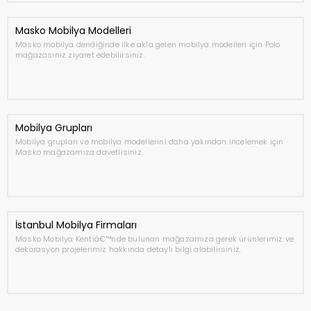
Masko Mobilya Modelleri
Masko mobilya dendiğinde ilke akla gelen mobilya modelleri için Polo
mağazasınız ziyaret edebilirsiniz.
Mobilya Grupları
Mobilya grupları ve mobilya modellerini daha yakından incelemek için
Masko mağazamıza davetlisiniz.
İstanbul Mobilya Firmaları
Masko Mobilya Kentiâ€™nde bulunan mağazamıza gerek ürünlerimiz ve
dekorasyon projelerimiz hakkında detaylı bilgi alabilirsiniz.