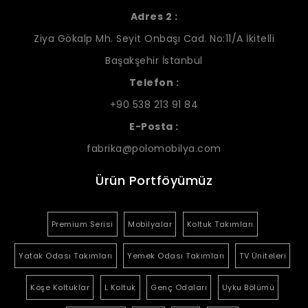
Adres 2 :
Ziya Gökalp Mh. Seyit Onbaşı Cad. No:11/A İkitelli
Başakşehir İstanbul
Telefon :
+90 538 213 91 84
E-Posta :
fabrika@polomobilya.com
Ürün Portföyümüz
Premium Serisi
Mobilyalar
Koltuk Takımları
Yatak Odası Takımları
Yemek Odası Takımları
TV Üniteleri
Köşe Koltuklar
L Koltuk
Genç Odaları
Uyku Bölümü