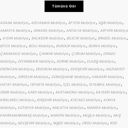
Tümünü Gör
,
,
,
,
ADANA Mobilya
ADIYAMAN Mobilya
AFYON Mobilya
AğRI Mobilya
,
,
,
AMASYA Mobilya
ANKARA Mobilya
ANTALYA Mobilya
ARTVİN Mobilya
,
,
,
,
,
AYDIN Mobilya
BALIKESİR Mobilya
BİLECİK Mobilya
BİNGÖL Mobilya
,
,
,
,
BİTLİS Mobilya
BOLU Mobilya
BURDUR Mobilya
BURSA Mobilya
,
,
,
ÇANAKKALE Mobilya
ÇANKIRI Mobilya
ÇORUM Mobilya
DENİZLİ
,
,
,
,
Mobilya
DİYARBAKIR Mobilya
EDİRNE Mobilya
ELAZIğ Mobilya
,
,
,
ERZİNCAN Mobilya
ERZURUM Mobilya
ESKİŞEHİR Mobilya
GAZİANTEP
,
,
,
,
Mobilya
GİRESUN Mobilya
GÜMÜŞHANE Mobilya
HAKKARİ Mobilya
,
,
,
,
HATAY Mobilya
ISPARTA Mobilya
İÇEL Mobilya
İSTANBUL Mobilya
,
,
,
,
İZMİR Mobilya
KARS Mobilya
KASTAMONU Mobilya
KAYSERİ Mobilya
,
,
,
KIRKLARELİ Mobilya
KIRŞEHİR Mobilya
KOCAELİ Mobilya
KONYA
,
,
,
,
Mobilya
KÜTAHYA Mobilya
MALATYA Mobilya
MANİSA Mobilya
,
,
,
KAHRAMANMARAŞ Mobilya
MARDİN Mobilya
MUğLA Mobilya
MUŞ
,
,
,
,
Mobilya
NEVŞEHİR Mobilya
NİğDE Mobilya
ORDU Mobilya
RİZE