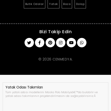
Butik Odalar
Yatak
Baza
Dolap
Bizi Takip Edin
© 2026 CENMEDYA.
Yatak Odası Takımları
Tüm yatak odası modellerini Masko Polo Mobilyaâ€™da bulabilir ve
yatak odası takımlarının projelendirilmesini de sağlayabilirsiniz.Â