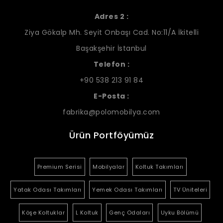
Adres 2 :
Ziya Gökalp Mh. Seyit Onbaşı Cad. No:11/A İkitelli
Başakşehir İstanbul
Telefon :
+90 538 213 91 84
E-Posta :
fabrika@polomobilya.com
Ürün Portföyümüz
Premium Serisi
Mobilyalar
Koltuk Takımları
Yatak Odası Takımları
Yemek Odası Takımları
TV Üniteleri
Köşe Koltuklar
L Koltuk
Genç Odaları
Uyku Bölümü