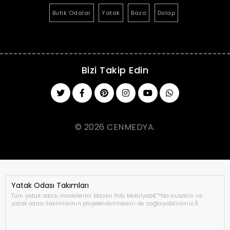
Butik Odalar
Yatak
Baza
Dolap
Bizi Takip Edin
© 2026 CENMEDYA.
Yatak Odası Takımları
Tüm yatak odası modellerini Masko Polo Mobilyaâ€™da bulabilir ve
yatak odası takımlarının projelendirilmesini de sağlayabilirsiniz.Â