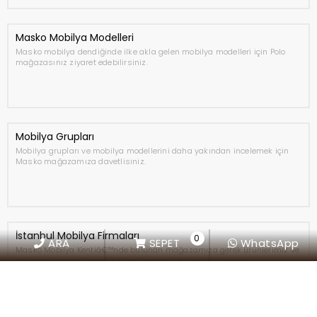
Masko Mobilya Modelleri
Masko mobilya dendiğinde ilke akla gelen mobilya modelleri için Polo
mağazasınız ziyaret edebilirsiniz.
Mobilya Grupları
Mobilya grupları ve mobilya modellerini daha yakından incelemek için
Masko mağazamıza davetlisiniz.
İstanbul Mobilya Firmaları
0
ARA
SEPET
WhatsApp
Masko Mobilya Kentiâ€™nde bulunan mağazamıza gerek ürünlerimiz ve
dekorasyon projelerimiz hakkında detaylı bilgi alabilirsiniz.