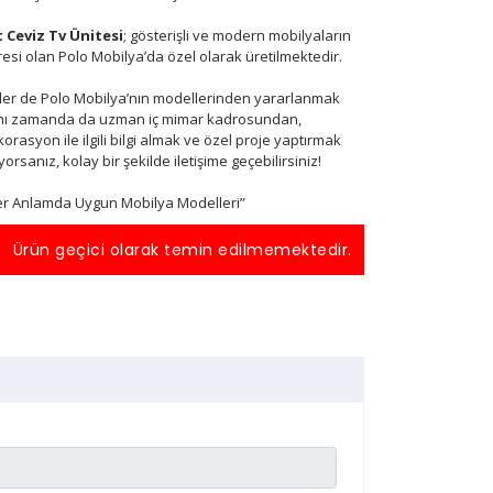
t Ceviz Tv Ünitesi
; gösterişli ve modern mobilyaların
esi olan Polo Mobilya’da özel olarak üretilmektedir.
ler de Polo Mobilya’nın modellerinden yararlanmak
nı zamanda da uzman iç mimar kadrosundan,
orasyon ile ilgili bilgi almak ve özel proje yaptırmak
iyorsanız, kolay bir şekilde iletişime geçebilirsiniz!
er Anlamda Uygun Mobilya Modelleri”
Ürün geçici olarak temin edilmemektedir.