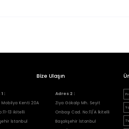
Bize Ulaşın
Ü
1 :
Adres 2 :
Pr
 Mobilya Kenti 20A
Ziya Gökalp Mh. Seyit
Ya
:11-13 ikitelli
Onbaşı Cad. No:11/A İkitelli
ehir İstanbul
Başakşehir İstanbul
TV