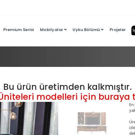
Premium Serisi
Mobilyalar
Uyku Bölümü
Projeler
İ
Bu ürün üretimden kalkmıştır.
niteleri modelleri için buraya tı
En 
yak
Üre
izl
de