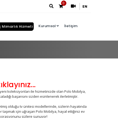
0
EN
Kurumsal
İletişim
ç Mimarlık Hizmeti
Arama Sonuçları
klayınız...
yeni koleksiyonları ile hizmetinizde olan Polo Mobilya,
aladığı başarısını sizden esinlenerek ilerletmiştir.
tmiş olduğu tv ünitesi modellerinde, sizlerin hayatında
er taşımak için uğraşan Polo Mobilya, hayal ettiğiniz ev
korasyonunu sizlere sunuyor!