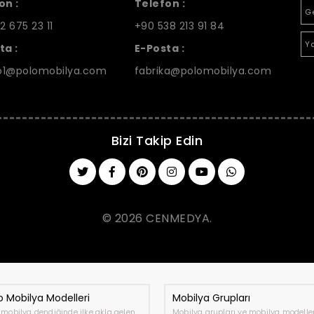
on :
Telefon :
G
2 675 23 11
+90 538 213 91 84
Y
ta :
E-Posta :
1@polomobilya.com
fabrika@polomobilya.com
Bizi Takip Edin
© 2026 CENMEDYA.
 Mobilya Modelleri
Mobilya Grupları
mobilya dendiğinde ilke akla gelen
Mobilya grupları ve mobilya modeller