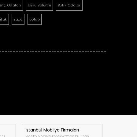
enç Odaları
Uyku Bölümü
Butik Odalar
atak
Baza
Dolap
İstanbul Mobilya Firmaları
ini
Masko Mobilya Kentiâ€™nde bulunan