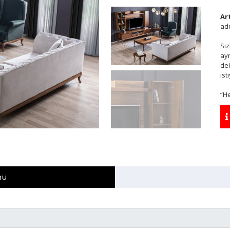
Ar
adr
Siz
ay
dek
ist
“H
mu