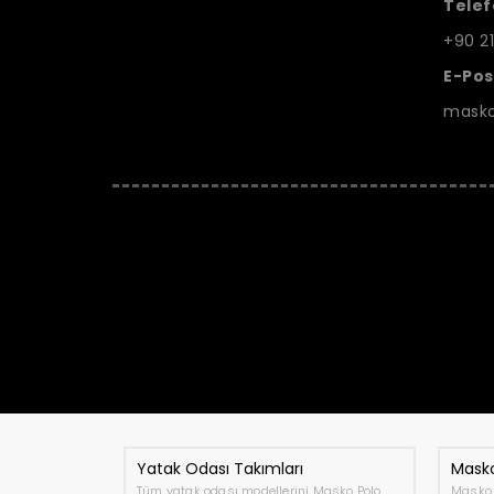
Telef
+90 21
E-Pos
masko
Yatak Odası Takımları
Masko
Tüm yatak odası modellerini Masko Polo
Masko 