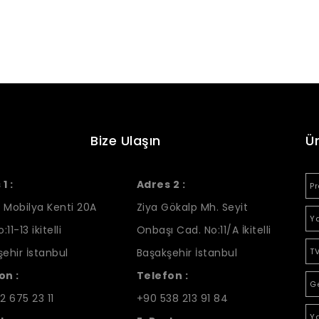
Bize Ulaşın
Ü
1 :
Adres 2 :
Pr
 Mobilya Kenti 20A
Ziya Gökalp Mh. Seyit
Ya
:11-13 ikitelli
Onbaşı Cad. No:11/A İkitelli
ehir İstanbul
Başakşehir İstanbul
TV
on :
Telefon :
G
2 675 23 11
+90 538 213 91 84
Y