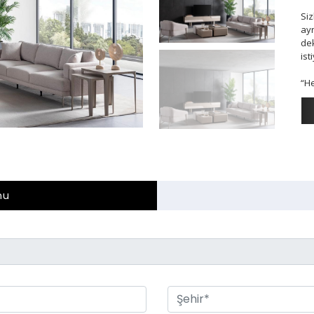
Siz
ay
dek
ist
“H
mu