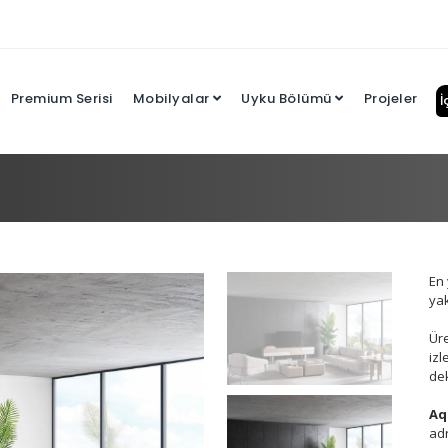
Premium Serisi
Mobilyalar
Uyku Bölümü
Projeler
İ
En 
yak
Üre
izl
de
Aq
adr