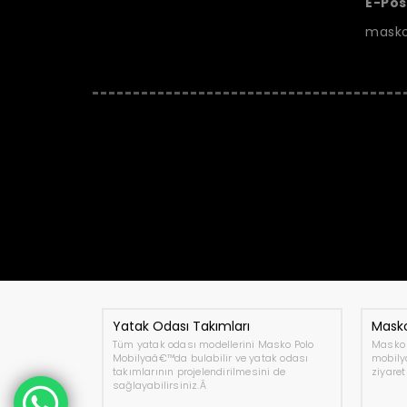
E-Pos
masko
Yatak Odası Takımları
Masko
Tüm yatak odası modellerini Masko Polo
Masko 
Mobilyaâ€™da bulabilir ve yatak odası
mobily
takımlarının projelendirilmesini de
ziyaret
sağlayabilirsiniz.Â