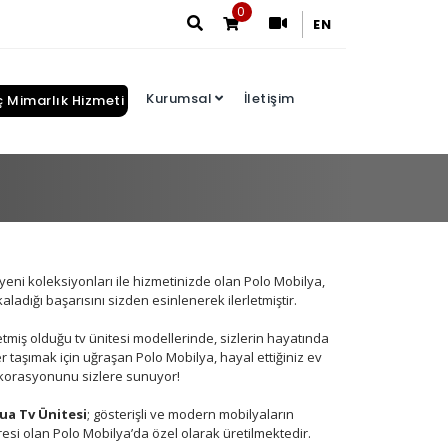
0
EN
Kurumsal
İletişim
ç Mimarlık Hizmeti
Arama Sonuçları
yeni koleksiyonları ile hizmetinizde olan Polo Mobilya,
aladığı başarısını sizden esinlenerek ilerletmiştir.
tmiş olduğu tv ünitesi modellerinde, sizlerin hayatında
er taşımak için uğraşan Polo Mobilya, hayal ettiğiniz ev
korasyonunu sizlere sunuyor!
ua Tv Ünitesi
; gösterişli ve modern mobilyaların
esi olan Polo Mobilya’da özel olarak üretilmektedir.