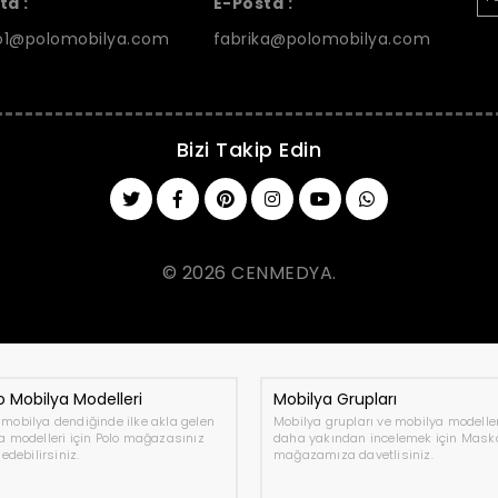
ta :
E-Posta :
1@polomobilya.com
fabrika@polomobilya.com
Bizi Takip Edin
© 2026 CENMEDYA.
 Mobilya Modelleri
Mobilya Grupları
mobilya dendiğinde ilke akla gelen
Mobilya grupları ve mobilya modeller
a modelleri için Polo mağazasınız
daha yakından incelemek için Mask
 edebilirsiniz.
mağazamıza davetlisiniz.