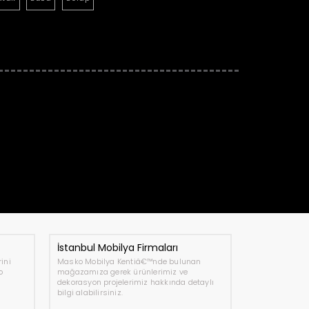
İstanbul Mobilya Firmaları
ini
Masko Mobilya Kentiâ€™nde bulunan
o
mağazamıza gerek ürünlerimiz ve
dekorasyon projelerimiz hakkında detaylı
bilgi alabilirsiniz.