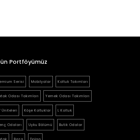
rün Portföyümüz
emium Serisi
Mobilyalar
Koltuk Takımları
tak Odası Takımları
Yemek Odası Takımları
 Üniteleri
Köşe Koltuklar
L Koltuk
enç Odaları
Uyku Bölümü
Butik Odalar
atak
Baza
Dolap