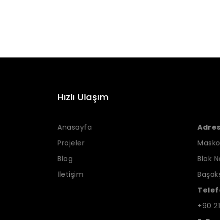
Hızlı Ulaşım
Anasayfa
Adres 
Projeler
Masko
Blog
Blok No
İletişim
Başakş
Telef
+90 21